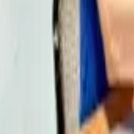
¿Cuánto cuesta un proyecto?
Depende del alcance. Una web profesional parte de 495 
¿Qué servicios ofrecéis?
Diseño y desarrollo web, tiendas online, SEO, Google Ad
¿Trabajáis con autónomos y pymes?
Sí. La mayoría de nuestros clientes son pymes, comercios
Tu agencia digital cercana y de confianza
Con base en Girona y Palafrugell
Menú
Inicio