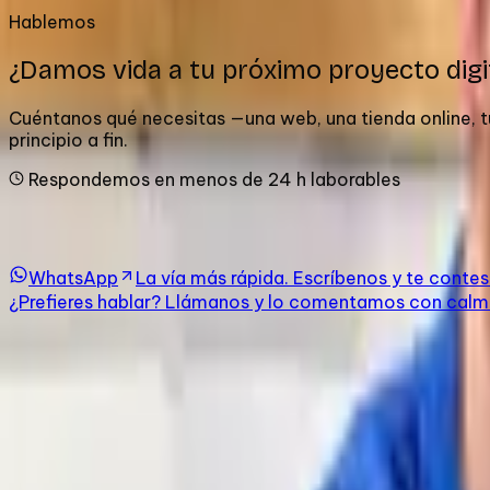
Hablemos
¿Damos vida a tu próximo proyecto digi
Cuéntanos qué necesitas —una web, una tienda online, 
principio a fin.
Respondemos en menos de 24 h laborables
Elige cómo prefieres empezar
WhatsApp
La vía más rápida. Escríbenos y te contes
¿Prefieres hablar? Llámanos y lo comentamos con calm
¿Qué pasa cuando nos escribes?
Un proceso claro y sin letra pequeña, desde el primer m
1
Te leemos con calma