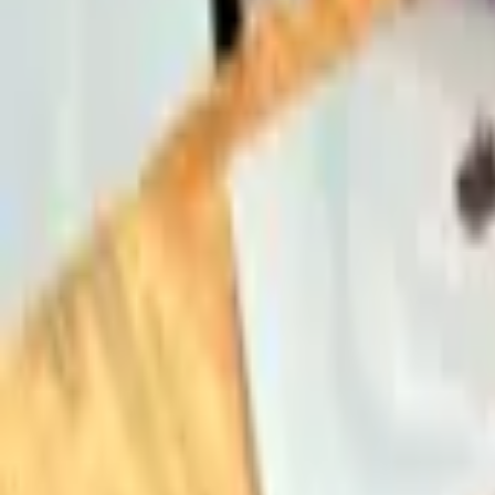
Nosotros
Servicios
Proyectos
Somia Networking
Somia Formacions
Más de Somia Digital
Somia Podcast
Blog
App
Talent
Aviso legal
Política de privacidad
Política de cookies
Contacto
+34 678 307 546
WhatsApp
hola@somiadigital.com