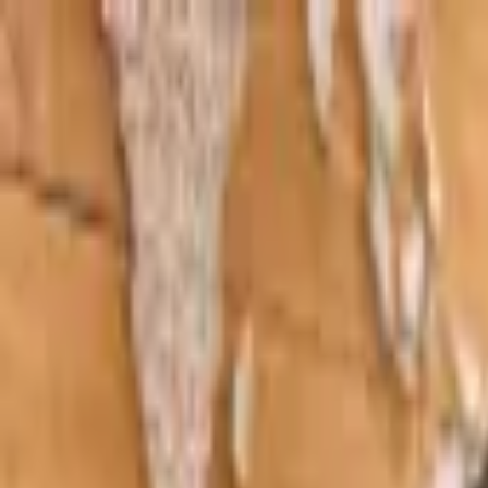
Nosotros
Servicios
Web y Software
Diseño web
Tiendas online
Desarrollo de apps
Dominios y hosting
SEO
Branding
Diseño gráfico y branding
Registro de marcas
Publicidad
Google Ads
Instagram & Facebook Ads
Redes sociales
Publicidad tradicional