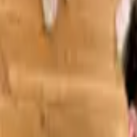
Fotografía y Vídeo
Fotografía
Spots publicitarios
Fotografía y vídeo con dron
Tour virtual 360°
Hablemos de tu proyecto
Pide presupuesto
Proyectos
Blog
Networking
ES
CA
EN
ES
Pide presupuesto
Inicio
Nosotros
Proyectos
Blog
Somia Network
Servicios
ES
Pide presupuesto
Inicio
Contacto