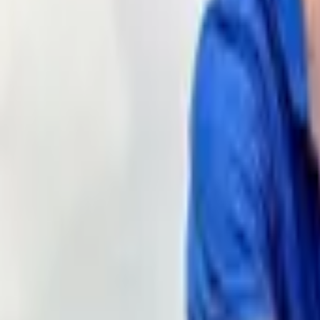
Leemos tu mensaje con calma, sin respuestas aut
2
Te respondemos en persona
Te respondemos personalmente con la información, 
3
Seguimos por tu canal
Seguimos el contacto por el canal que mejor te va
< 24 h
Tiempo de respuesta
5,0
Reseñas en Google
99+