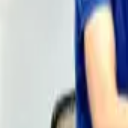
Proyectos publicados
2018
Cerca de ti desde
Girona, Palafrugell y Costa Brava
Preguntas frecuentes sobre contactar
FAQ
Resolvemos las dudas más habituales antes de empezar. 
¿Cuánto tardáis en responder?
Respondemos todas las consultas en menos de 24 horas 
¿Dónde estáis y con quién trabajáis?
Somos una agencia digital con base en Girona y Palafrug
Brava, además de proyectos en remoto.