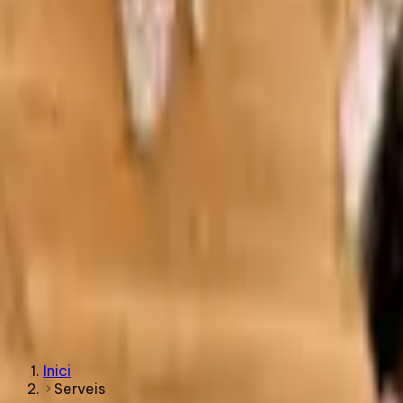
Fotografia i Vídeo
Fotografia
Espots publicitaris
Fotografia i vídeo amb dron
Tour virtual 360°
Parlem del teu projecte
Demana pressupost
Projectes
Blog
Networking
ES
CA
EN
CA
Demana pressupost
Inici
Nosaltres
Projectes
Blog
Somia Networking
Serveis
CA
Demana pressupost
Inici
Serveis