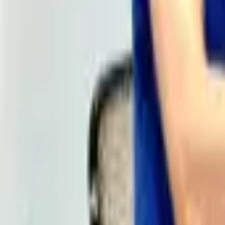
Brànding