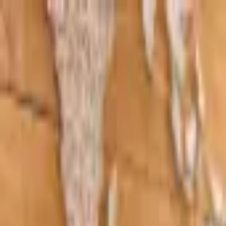
Nosaltres
Serveis
Web i Programari
Disseny web
Botigues en línia
Desenvolupament d'apps
Dominis i allotjament
SEO
Brànding
Disseny gràfic i brànding
Registre de marques
Publicitat
Google Ads
Instagram & Facebook Ads
Xarxes socials
Publicitat tradicional