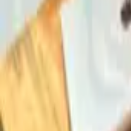
La teva agència digital propera i de confiança
Amb base a Girona i Palafrugell
Menú
Inici
Nosaltres
Serveis
Projectes
Somia Networking
Somia Formacions