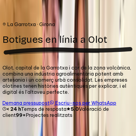
Serveis
Botigues en línia
Olot
La Garrotxa
· Girona
Botigues en línia a
Olot
Olot, capital de la Garrotxa i cor de la zona volcànica,
combina una indústria agroalimentària potent amb
artesania i un comerç urbà consolidat. Les empreses
olotines tenen històries autèntiques per explicar, i el
digital és l'altaveu perfecte.
Demana pressupost
Escriu-nos per WhatsApp
< 24 h
Temps de resposta
5,0
Valoració de
client
99+
Projectes realitzats
Olot